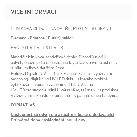
VÍCE INFORMACÍ
HLINÍKOVÁ CEDULE NA DVEŘE, PLOT NEBO BRÁNU.
Plemeno - Boerboel/ Búrský buldok
PRO INTERIÉR I EXTERIÉR.
Materiál:
hliníková sendvičová deska Dibond® tvoří ji
polyetylenové jádro oboustranně kryté lakovaným plechem z
hliníku, celková tloušťka 2mm
Potisk:
Digitální UV LED tisk v super kvalitě - využíváme
technologii digitálního UV LED tisku, u kterého probíhá
vytvrzování inkoustu za pomocí LED UV lamp.
UV LED technologie přináší výrazně vyšší stabilitu produkce.
Vytvrzování inkoustu je konstantní s garantovanou barevností.
FORMÁT: A5
Dostupnost se odvíjí dle aktuální situace u
dodavatele!
Průměrná doba naskladnění jsou 4 dny!