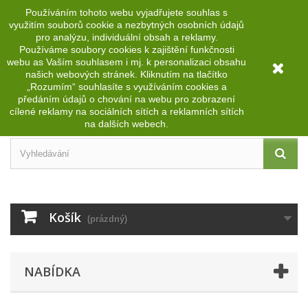
Používáním tohoto webu vyjadřujete souhlas s
Přihlásit se
CZK
využitím souborů cookie a nezbytných osobních údajů
pro analýzu, individuální obsah a reklamy.
Používáme soubory cookies k zajištění funkčnosti
webu as Vaším souhlasem i mj.
k personalizaci obsahu
našich webových stránek.
Kliknutím na tlačítko
„Rozumím“ souhlasíte s využíváním cookies a
předáním údajů o chování na webu pro zobrazení
cílené reklamy na sociálních sítích a reklamních sítích
na dalších webech.
Košík
(prázdný)
NABÍDKA