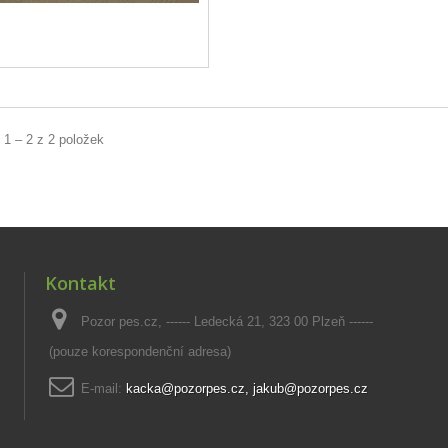
 1 – 2 z 2 položek
Kontakt
Pozor pes.cz, ------ Ledecká 21, 323 00 Plzeň ------
(pouze korespondenční adresa)
E-mail:
kacka@pozorpes.cz, jakub@pozorpes.cz