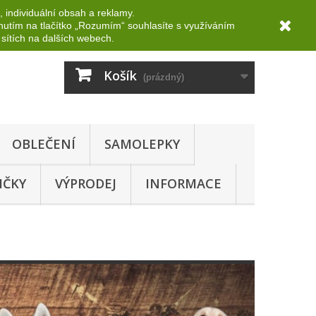
Měna :
CZK
Přihlásit se
 individuální obsah a reklamy.
knutím na tlačítko „Rozumím“ souhlasíte s využíváním
sítích na dalších webech.
Košík
(prázdný)
OBLEČENÍ
SAMOLEPKY
IČKY
VÝPRODEJ
INFORMACE