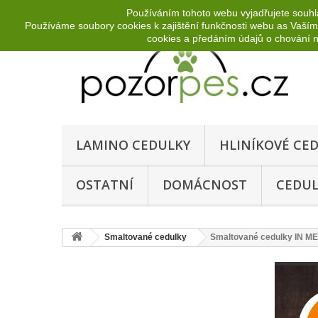
Používáním tohoto webu vyjadřujete souhla
Používáme soubory cookies k zajištění funkčnosti webu as Vaší
cookies a předáním údajů o chování na
LAMINO CEDULKY
HLINÍKOVÉ CE
OSTATNÍ
DOMÁCNOST
CEDUL
Smaltované cedulky
Smaltované cedulky IN 