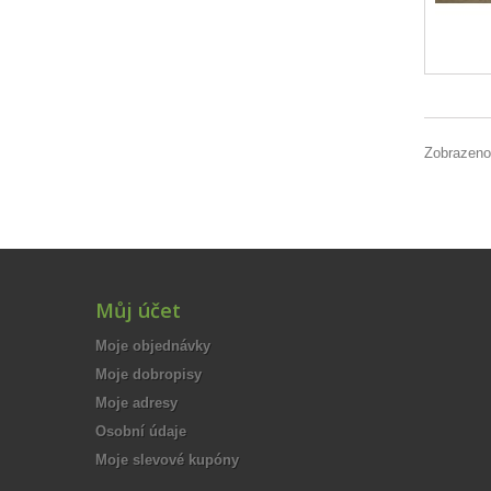
Zobrazeno
Můj účet
Moje objednávky
Moje dobropisy
Moje adresy
Osobní údaje
Moje slevové kupóny