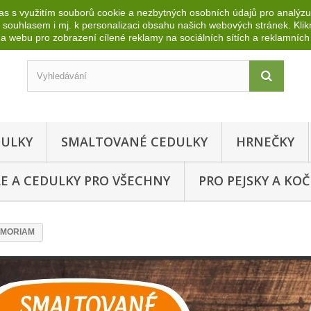
s s využitím souborů cookie a nezbytných osobních údajů pro analýzu,
m souhlasem i mj.
k personalizaci obsahu našich webových stránek.
Kli
 webu pro zobrazení cílené reklamy na sociálních sítích a reklamních 
DULKY
SMALTOVANÉ CEDULKY
HRNEČKY
E A CEDULKY PRO VŠECHNY
PRO PEJSKY A KOČ
MEMORIAM