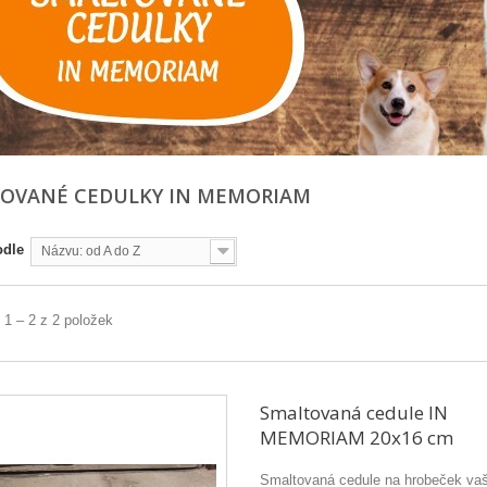
OVANÉ CEDULKY IN MEMORIAM
odle
Názvu: od A do Z
 1 – 2 z 2 položek
Smaltovaná cedule IN
MEMORIAM 20x16 cm
Smaltovaná cedule na hrobeček va