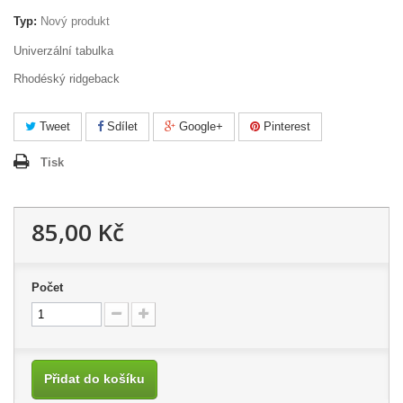
Typ:
Nový produkt
Univerzální tabulka
Rhodéský ridgeback
Tweet
Sdílet
Google+
Pinterest
Tisk
85,00 Kč
Počet
Přidat do košíku