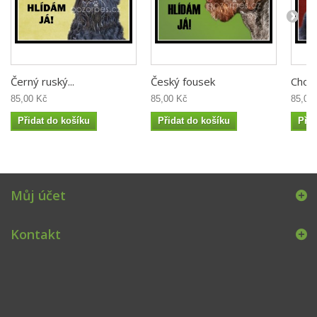
Černý ruský...
Český fousek
Chod
85,00 Kč
85,00 Kč
85,00
Přidat do košíku
Přidat do košíku
Přid
Můj účet
Kontakt