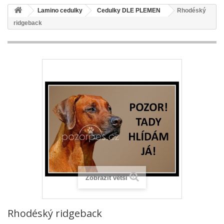
Lamino cedulky
Cedulky DLE PLEMEN
Rhodéský
ridgeback
Zobrazit větší
Rhodéský ridgeback